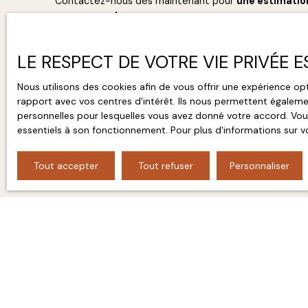
Contactez-nous dès maintenant pour
une estimatio
engagement
.
LE RESPECT DE VOTRE VIE PRIVÉE 
Contactez-nous
Nous utilisons des cookies afin de vous offrir une expérience 
rapport avec vos centres d'intérêt. Ils nous permettent égalemen
personnelles pour lesquelles vous avez donné votre accord. Vous
essentiels à son fonctionnement. Pour plus d'informations sur v
Tout accepter
Tout refuser
Personnaliser