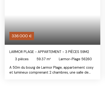
336 000
€
LARMOR PLAGE - APPARTEMENT - 3 PIÈCES 59M2
3
pièces
59.37
m²
Larmor-Plage 56260
A 50m du bourg de Larmor Plage, appartement cosy
et lumineux comprenant 2 chambres, une salle de
bain, un WC séparé et un séjour salon cuisine donnant
sur balcon vue mer de 12 m². Un grand garage partagé
complète ce bien. A visiter sans plus tarder!