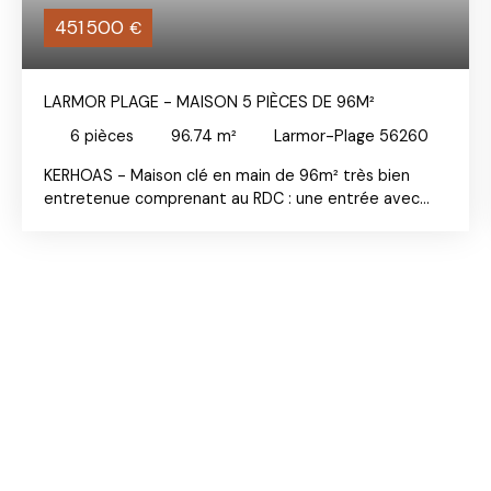
451 500
€
LARMOR PLAGE - MAISON 5 PIÈCES DE 96M²
6
pièces
96.74
m²
Larmor-Plage 56260
KERHOAS - Maison clé en main de 96m² très bien
entretenue comprenant au RDC : une entrée avec
placards, un séjour salon baigné de lumière donnant
sur une cuisine moderne et très bien équipée. La
véranda prolonge l'espace de vie et offre une vue sur
le jardin arrière à l'abri des regards. A l'étage : 3
chambres, un dressing une salle d'eau et un WC. Un
garage complète ce bien.