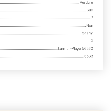
Verdure
Sud
2
Non
541
m²
3
Larmor-Plage 56260
3533