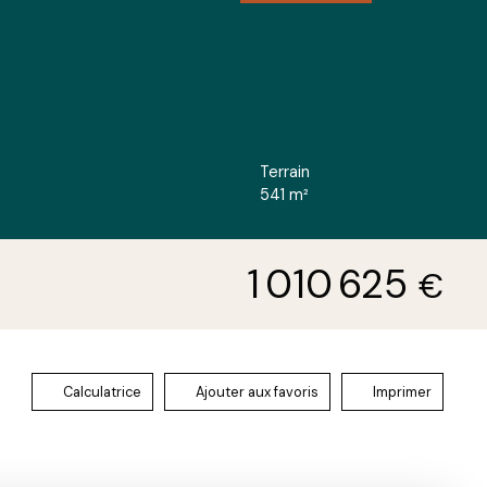
Terrain
541
m²
1 010 625
€
Calculatrice
Ajouter aux favoris
Imprimer