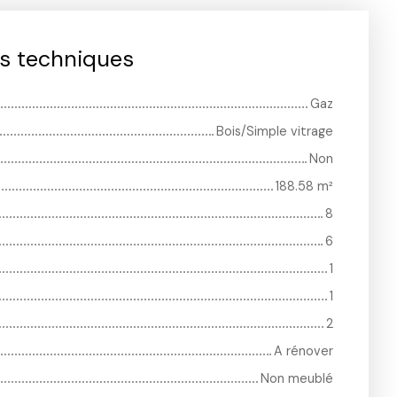
es techniques
Gaz
Bois/Simple vitrage
Non
188.58
m²
8
6
1
1
2
A rénover
Non meublé