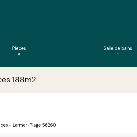
Pièces
Salle de bains
8
1
ces 188m2
pièces - Larmor-Plage 56260